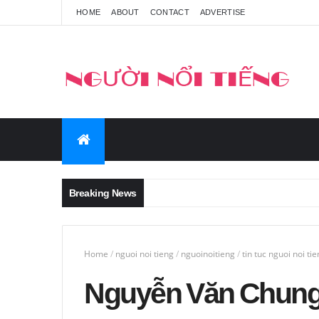
HOME
ABOUT
CONTACT
ADVERTISE
Breaking News
Home
/
nguoi noi tieng
/
nguoinoitieng
/
tin tuc nguoi noi ti
Nguyễn Văn Chung