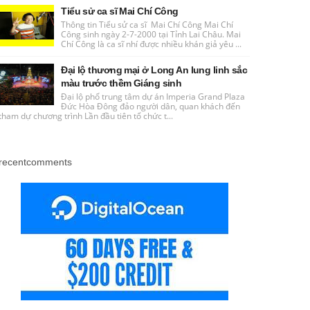
Tiểu sử ca sĩ Mai Chí Công
Thông tin Tiểu sử ca sĩ Mai Chí Công Mai Chí
Công sinh ngày 2-7-2000 tại Tỉnh Lai Châu. Mai
Chí Công là ca sĩ nhí được nhiều khán giả yêu ...
Đại lộ thương mại ở Long An lung linh sắc
màu trước thềm Giáng sinh
Đại lộ phố trung tâm dự án Imperia Grand Plaza
Đức Hòa Đông đảo người dân, quan khách đến
tham dự chương trình Lần đầu tiên tổ chức t...
recentcomments