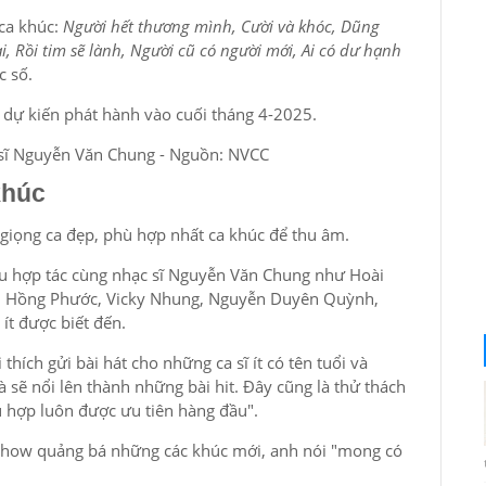
ca khúc:
Người hết thương mình, Cười và khóc, Dũng
ại, Rồi tim sẽ lành, Người cũ có người mới, Ai có dư hạnh
c số.
dự kiến phát hành vào cuối tháng 4-2025.
 sĩ Nguyễn Văn Chung - Nguồn: NVCC
 khúc
iọng ca đẹp, phù hợp nhất ca khúc để thu âm.
 đầu hợp tác cùng nhạc sĩ Nguyễn Văn Chung như Hoài
ạm Hồng Phước, Vicky Nhung, Nguyễn Duyên Quỳnh,
ít được biết đến.
thích gửi bài hát cho những ca sĩ ít có tên tuổi và
sẽ nổi lên thành những bài hit. Đây cũng là thử thách
hù hợp luôn được ưu tiên hàng đầu".
 show quảng bá những các khúc mới, anh nói "mong có