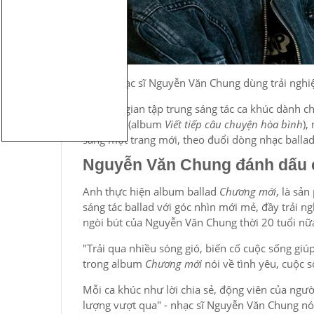
Nhạc sĩ Nguyễn Văn Chung dùng trải nghiệ
Sau thời gian tập trung sáng tác ca khúc dành c
đất nước (album
Viết tiếp câu chuyện hòa bình
),
sang một trang mới, theo đuổi dòng nhạc ballad
Nguyễn Văn Chung đánh dấu 
Anh thực hiện album ballad
Chương mới
, là sả
sáng tác ballad với góc nhìn mới mẻ, đầy trải n
ngòi bút của Nguyễn Văn Chung thời 20 tuổi nữ
"Trải qua nhiều sóng gió, biến cố cuộc sống giú
trong album
Chương mới
nói về tình yêu, cuộc 
Mỗi ca khúc như lời chia sẻ, động viên của ngườ
lượng vượt qua" - nhạc sĩ Nguyễn Văn Chung nó