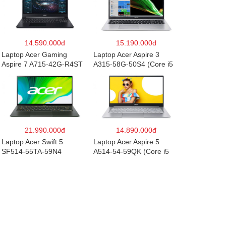
g)
14.590.000đ
15.190.000đ
Laptop Acer Gaming
Laptop Acer Aspire 3
Aspire 7 A715-42G-R4ST
A315-58G-50S4 (Core i5
NH.QAYSV.004 (R5
1135G7/8GB
5500U/8GB RAM/256GB
RAM/512GB/15.6″FHD/MX
SSD/15.6″FHD
350 2GB/Win 10/Bạc)
IPS/GTX1650 4GB/Win10)
– Hàng chính hãng
21.990.000đ
14.890.000đ
Laptop Acer Swift 5
Laptop Acer Aspire 5
SF514-55TA-59N4
A514-54-59QK (Core i5
NX.A6SSV.001 (i5-
1135G7/8GB
1135G7/16GB RAM/1TB
RAM/512GB/14″FHD/Win
SSD/14″FHD_Touch/Win1
11/Vàng)
0/Xanh) – Hàng chính
hãng