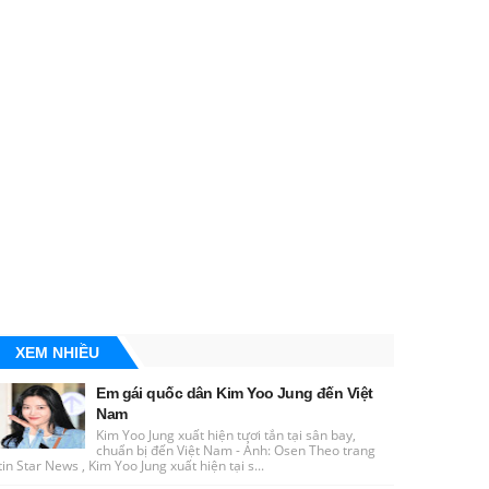
XEM NHIỀU
Em gái quốc dân Kim Yoo Jung đến Việt
Nam
Kim Yoo Jung xuất hiện tươi tắn tại sân bay,
chuẩn bị đến Việt Nam - Ảnh: Osen Theo trang
tin Star News , Kim Yoo Jung xuất hiện tại s...