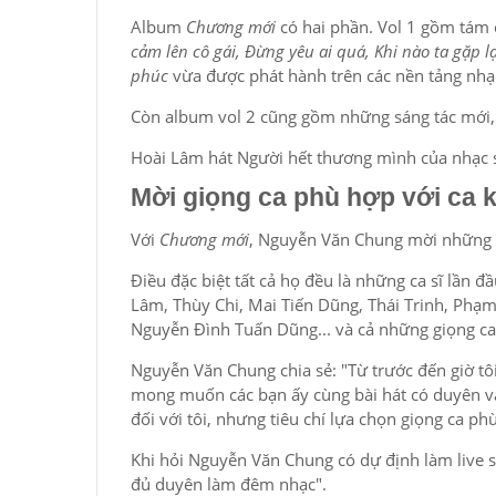
Album
Chương mới
có hai phần. Vol 1 gồm tám 
cảm lên cô gái, Đừng yêu ai quá, Khi nào ta gặp l
phúc
vừa được phát hành trên các nền tảng nhạ
Còn album vol 2 cũng gồm những sáng tác mới, 
Hoài Lâm hát Người hết thương mình của nhạc
Mời giọng ca phù hợp với ca
Với
Chương mới
, Nguyễn Văn Chung mời những g
Điều đặc biệt tất cả họ đều là những ca sĩ lần
Lâm, Thùy Chi, Mai Tiến Dũng, Thái Trinh, Ph
Nguyễn Đình Tuấn Dũng... và cả những giọng ca 
Nguyễn Văn Chung chia sẻ: "Từ trước đến giờ tôi 
mong muốn các bạn ấy cùng bài hát có duyên và 
đối với tôi, nhưng tiêu chí lựa chọn giọng ca p
Khi hỏi Nguyễn Văn Chung có dự định làm live
đủ duyên làm đêm nhạc".