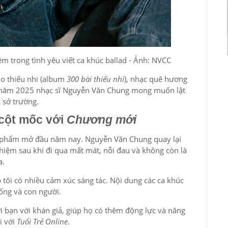
m trong tình yêu viết ca khúc ballad - Ảnh: NVCC
ho thiếu nhi (album
300 bài thiếu nhi
), nhạc quê hương
 năm 2025 nhạc sĩ Nguyễn Văn Chung mong muốn lật
 sở trường.
cột mốc với
Chương mới
n phẩm mở đầu năm nay. Nguyễn Văn Chung quay lại
ghiệm sau khi đi qua mất mát, nỗi đau và không còn là
a.
p tôi có nhiều cảm xúc sáng tác. Nội dung các ca khúc
sống và con người.
i bạn với khán giả, giúp họ có thêm động lực và năng
i với
Tuổi Trẻ Online
.