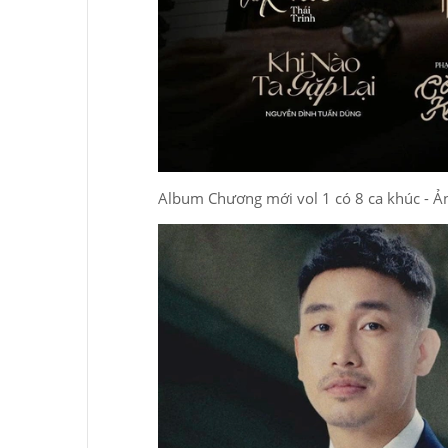
Album Chương mới vol 1 có 8 ca khúc - Ả