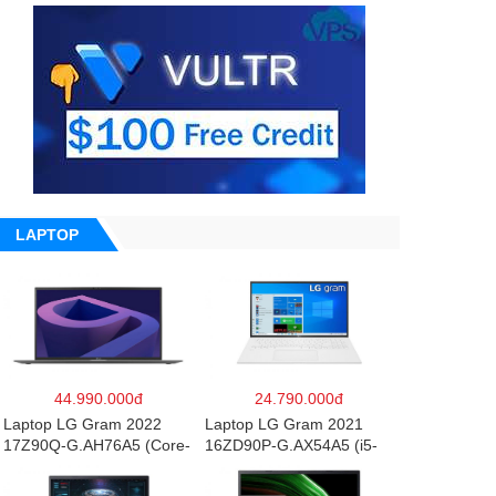
LAPTOP
44.990.000đ
24.790.000đ
Laptop LG Gram 2022
Laptop LG Gram 2021
17Z90Q-G.AH76A5 (Core-
16ZD90P-G.AX54A5 (i5-
i7 1260P/16GB/512GB/17″
1135G7/8GB RAM/512GB
WQXGA/Win 11/Xám)
SSD/16″WQXGA/Dos/Trắn